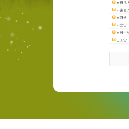
뇌파 검
뇌출혈(
뇌경색
뇌종양
뇌하수체
난소암