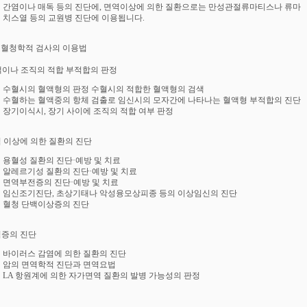
간염이나 매독 등의 진단에, 면역이상에 의한 질환으로는 만성관절류마티스나 류마
치스열 등의 교원병 진단에 이용됩니다.
역·혈청학적 검사의 이용법
혈액이나 조직의 적합 부적합의 판정
수혈시의 혈액형의 판정 수혈시의 적합한 혈액형의 검색
수혈하는 혈액중의 항체 검출로 임신시의 모자간에 나타나는 혈액형 부적합의 진단
장기이식시, 장기 사이에 조직의 적합 여부 판정
역 이상에 의한 질환의 진단
용혈성 질환의 진단·예방 및 치료
알레르기성 질환의 진단·예방 및 치료
면역부전증의 진단·예방 및 치료
임신조기진단, 초상기태나 악성융모상피종 등의 이상임신의 진단
혈청 단백이상증의 진단
염증의 진단
바이러스 감염에 의한 질환의 진단
암의 면역학적 진단과 면역요법
LA 항원계에 의한 자가면역 질환의 발병 가능성의 판정