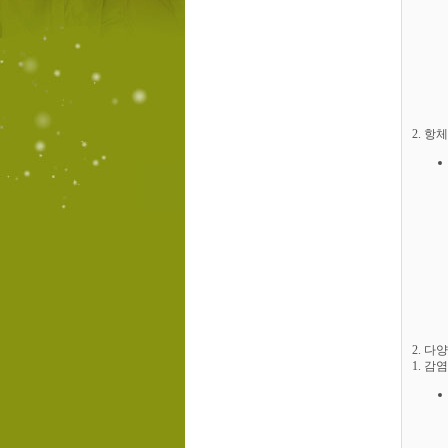
2. 
2. 다
1. 