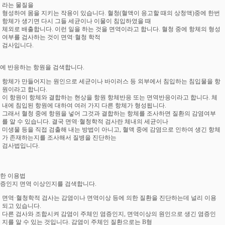
라는 물질을
형성하여 몸을 지키는 작용이 있습니다. 혈청(혈액이 응고할 때의 상청액)중에 한번
항체가 생기면 다시 그들 세균이나 이물이 침입하였을 때
체외로 배출합니다. 이런 일을 하는 것을 면역이라고 합니다. 혈청 중에 항체의 형성
여부를 검사하는 것이 면역·혈청 학적
검사입니다.
항체에 반응하는 항원을 검색합니다.
항체가 만들어지는 원인으로 세균이나 바이러스 등 외부에서 침입하는 침입물을 항
원이라고 합니다.
이 항원이 항체와 결합하는 현상을 항원 항체반응 또는 면역반응이라고 합니다. 체
내에 침입된 항원에 대하여 여러 가지 다른 항체가 형성됩니다.
그래서 혈청 중에 항원을 넣어 그것과 결합하는 항체를 조사하면 질환의 감염여부
를 알 수 있습니다. 결국 면역·혈청학적 검사란 체내의 세균이나
미생물 등을 직접 검출해 내는 방법이 아니고, 혈액 중에 감염으로 인하여 생긴 항체
가 존재하는지를 조사해서 질병을 진단하는
검사법입니다.
양한 이용법
감염증인지 면역 이상인지를 검색합니다.
면역·혈청학적 검사는 감염이나 면역이상 등에 의한 질환을 진단하는데 널리 이용
되고 있습니다.
다른 검사와 조합시켜 감염이 주체인 염증인지, 면역이상의 원인으로 생긴 염증인
지를 알 수 있는 것입니다. 감염이 주체인 질환으로는 B형