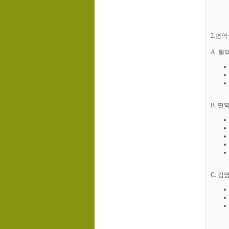
2.면
A. 
B. 면
C. 감