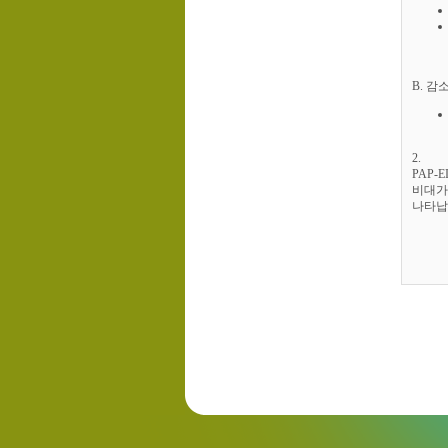
B. 감
2.
PAP-
비대가 
나타납니