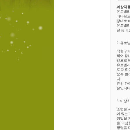
이상치를
유로빌리
타나므로
장내로 
유로빌리
달 등이 
2. 유로
적혈구가
되어 장
겐으로 
유로빌리
로 재흡
요중 빌
다.
흔히 간
문입니다
3. 이상
소변을 시
이 있는
황달을 
을 의심
황달을 